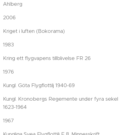
Ahlberg
2006
Kriget i luften (Bokorama)
1983
Kring ett flygvapens tillblivelse FR 26
1976
Kungl. Göta Flygflottilj 1940-69
Kungl. Kronobergs Regemente under fyra sekel
1623-1964
1967
Kungliga Svea Flygflottilj F 8. Minnesskrift