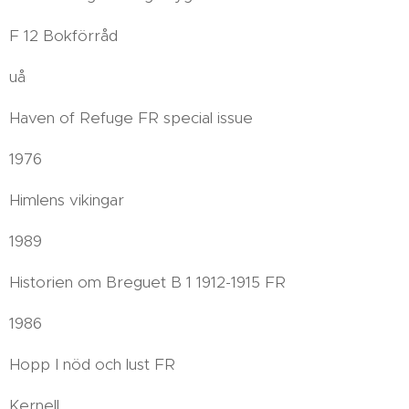
F 12 Bokförråd
uå
Haven of Refuge FR special issue
1976
Himlens vikingar
1989
Historien om Breguet B 1 1912-1915 FR
1986
Hopp I nöd och lust FR
Kernell