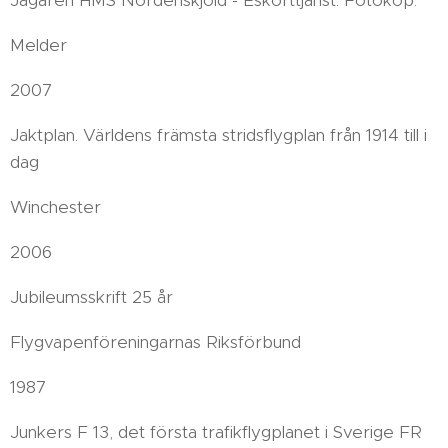
Jagaren HMS Nordenskjöld - Eskorttjänst. Fotokop.
Melder
2007
Jaktplan. Världens främsta stridsflygplan från 1914 till i
dag
Winchester
2006
Jubileumsskrift 25 år
Flygvapenföreningarnas Riksförbund
1987
Junkers F 13, det första trafikflygplanet i Sverige FR