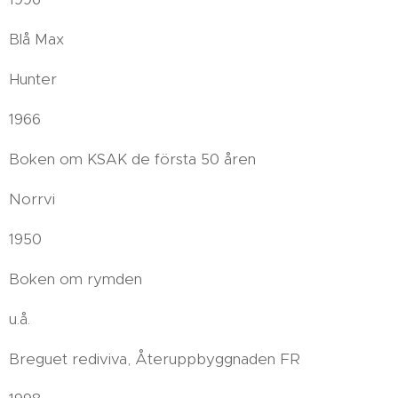
Blå Max
Hunter
1966
Boken om KSAK de första 50 åren
Norrvi
1950
Boken om rymden
u.å.
Breguet rediviva, Återuppbyggnaden FR