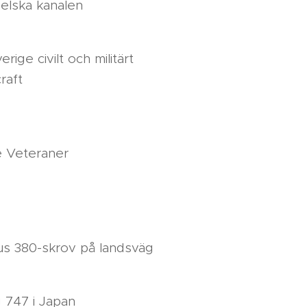
gelska kanalen
erige civilt och militärt
raft
e Veteraner
bus 380-skrov på landsväg
 747 i Japan