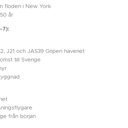
on floden i New York
50 år
-7):
2, J21 och JAS39 Gripen haveriet
mst till Sverige
myr
byggnad
net
sningsflygare
rige från början