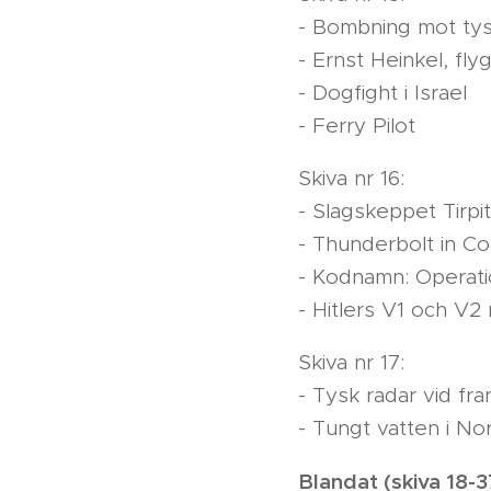
- Bombning mot tys
- Ernst Heinkel, flyg
- Dogfight i Israel
- Ferry Pilot
Skiva nr 16:
- Slagskeppet Tirpi
- Thunderbolt in C
- Kodnamn: Operati
- Hitlers V1 och V2
Skiva nr 17:
- Tysk radar vid fr
- Tungt vatten i No
Blandat (skiva 18-3