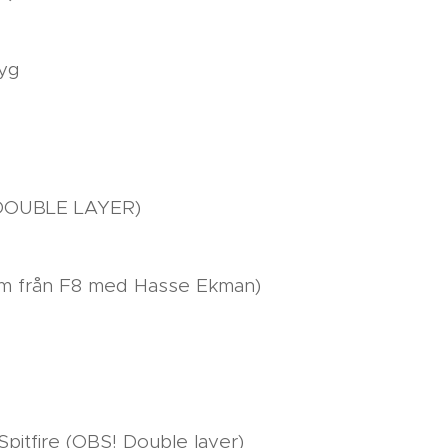
lyg
a (DOUBLE LAYER)
film från F8 med Hasse Ekman)
Spitfire (OBS! Double layer)