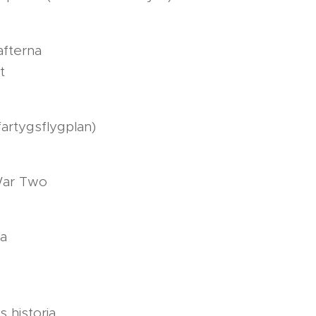
afterna
t
fartygsflygplan)
War Two
ia
 historia