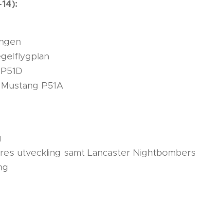
-14):
ingen
gelflygplan
 P51D
v Mustang P51A
g
fires utveckling samt Lancaster Nightbombers
ng