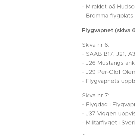
- Miraklet på Huds
- Bromma flygplats 
Flygvapnet (skiva 6
Skiva nr 6:
- SAAB B17, J21, A3
- J26 Mustangs anko
- J29 Per-Olof Ole
- Flygvapnets upp
Skiva nr 7:
- Flygdag i Flygvap
- J37 Viggen uppvi
- Militärflyget i Sve