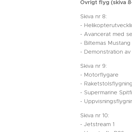
Övrigt flyg (skiva 8
Skiva nr 8:
- Helikopterutveckl
- Avancerat med se
- Biltemas Mustang
- Demonstration a
Skiva nr 9:
- Motorflygare
- Raketstolsflygnin
- Supermarine Spit
- Uppvisningsflygni
Skiva nr 10:
- Jetstream 1