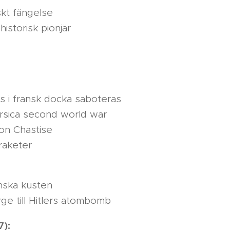
kt fängelse
historisk pionjär
ts i fransk docka saboteras
orsica second world war
on Chastise
 raketer
anska kusten
rge till Hitlers atombomb
7):